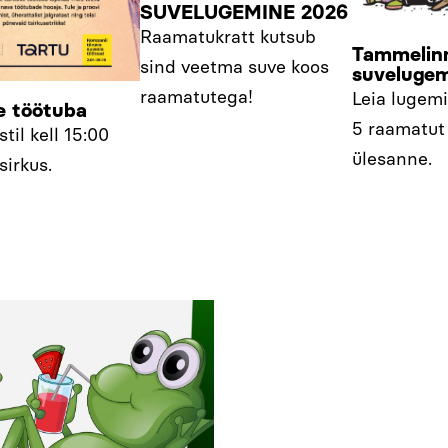
SUVELUGEMINE 2026
Raamatukratt kutsub
Tammelin
sind veetma suve koos
suveluge
raamatutega!
Leia lugemi
e töötuba
5 raamatut 
til kell 15:00
ülesanne.
sirkus.