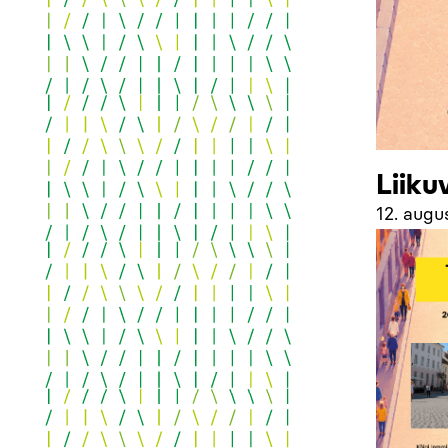
Liiku
12. augu