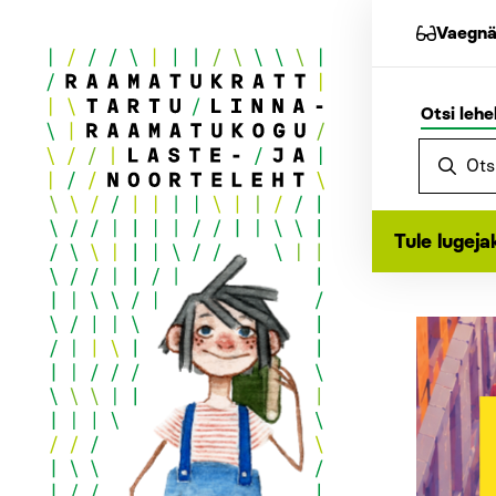
Vaegnä
Otsi lehe
Tule lugeja