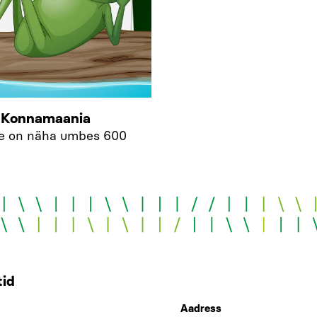
: Konnamaania
le on näha umbes 600
id
Aadress