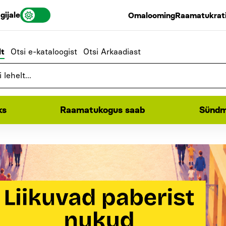
gijale
Omalooming
Raamatukrati
lt
Otsi e-kataloogist
Otsi Arkaadiast
ks
Raamatukogus saab
Sündm