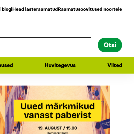
 blogi
Head lasteraamatud
Raamatusoovitused noortele
used
Huvitegevus
Viited