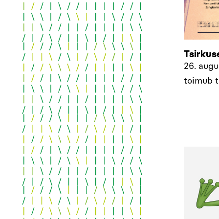
Tsirkus
26. augus
toimub t